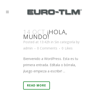
14 OCT
¡HOLA,
MUNDO!
Posted at 13:42h
in
Sin categoría
by
admin
0 Comments
0
Likes
Bienvenido a WordPress. Esta es tu
primera entrada. Edítala o bórrala,
¡luego empieza a escribir! ...
READ MORE